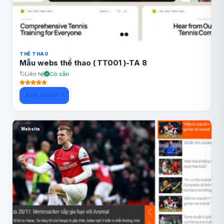
THỂ THAO
Mẫu webs thể thao ( TT001 )-TA 8
Liên hệ
Có sẵn
Xem chi tiết
Website