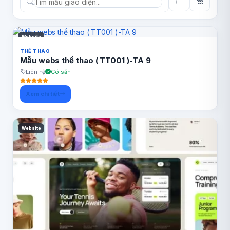
Website
THỂ THAO
Mẫu webs thể thao ( TT001 )-TA 9
Liên hệ
Có sẵn
Xem chi tiết
Website