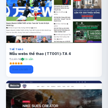
THỂ THAO
Mẫu webs thể thao ( TT001 )-TA 4
Liên hệ
Có sẵn
Xem chi tiết
Website