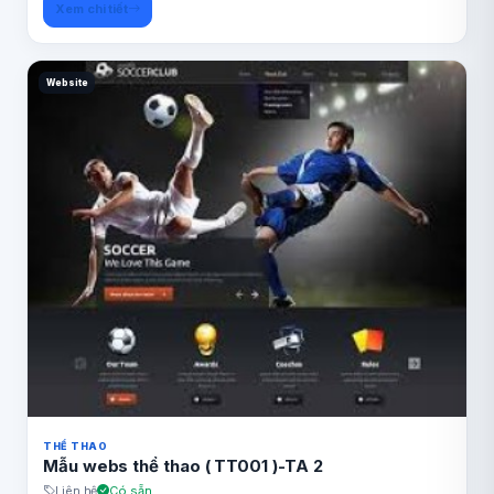
Xem chi tiết
Website
THỂ THAO
Mẫu webs thể thao ( TT001 )-TA 2
Liên hệ
Có sẵn