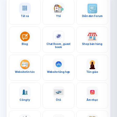
Tất cả
Y tế
Diễn đàn Forum
Blog
Chat Room , guest
Shop bán hàng
book
Website tin tức
Website tổng hợp
Tôn giáo
Công ty
Ô tô
Âm nhạc