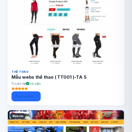
THỂ THAO
Mẫu webs thể thao ( TT001 )-TA 5
Liên hệ
Có sẵn
Xem chi tiết
Website