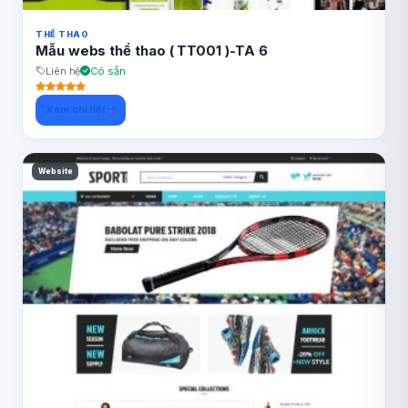
THỂ THAO
Mẫu webs thể thao ( TT001 )-TA 6
Liên hệ
Có sẵn
Xem chi tiết
Website