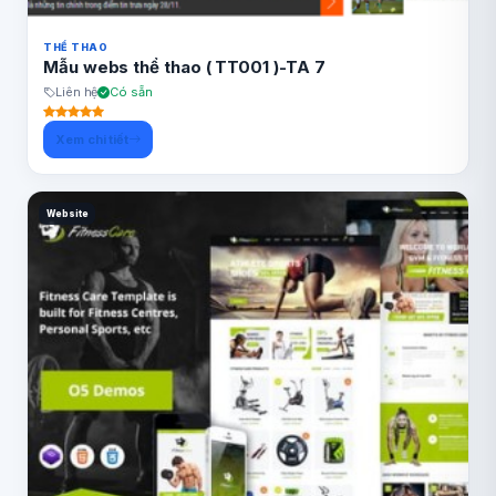
THỂ THAO
Mẫu webs thể thao ( TT001 )-TA 7
Liên hệ
Có sẵn
Xem chi tiết
Website