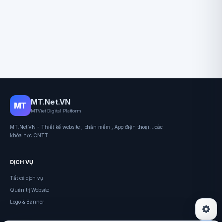
MT.Net.VN
MT
MTViet Digital Platform
MT.Net.VN - Thiết kế website , phần mềm , App điện thoại ...các
khóa học CNTT
DỊCH VỤ
Tất cả dịch vụ
Quản trị Website
Logo & Banner