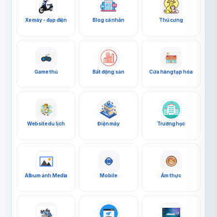
Xe máy - đạp điện
Blog cá nhân
Thú cưng
Game thủ
Bất động sản
Cửa hàng tạp hóa
Website du lịch
Điện máy
Trường học
Album ảnh Media
Mobile
Ẩm thực