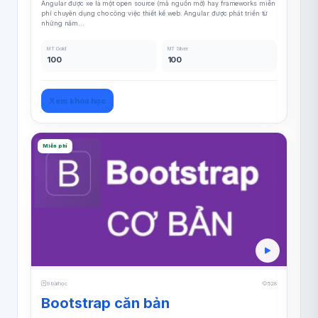
Angular được xe là một open source (mã nguồn mở) hay frameworks miễn
phí chuyên dụng cho công việc thiết kế web. Angular được phát triển từ
những năm...
MT Gold
MT Silver
100
100
Xem khóa học
Miễn phí
9 bài học
528
Bootstrap căn bản