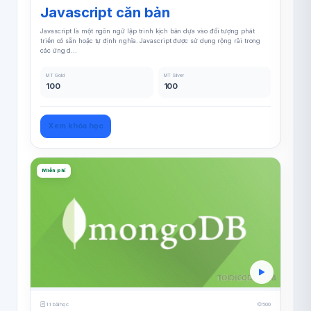
Javascript căn bản
Javascript là một ngôn ngữ lập trình kịch bản dựa vào đối tượng phát
triển có sẵn hoặc tự định nghĩa. Javascript được sử dụng rộng rãi trong
các ứng d...
MT Gold
MT Silver
100
100
Xem khóa học
Miễn phí
11 bài học
500