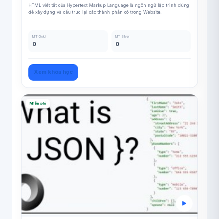
HTML viết tắt của Hypertext Markup Language là ngôn ngữ lập trình dùng
để xây dựng và cấu trúc lại các thành phần có trong Website.
MT Gold
MT Silver
0
0
Xem khóa học
Miễn phí