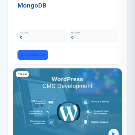
MongoDB
MT Gold
MT Silver
0
0
Xem khóa học
Trả phí