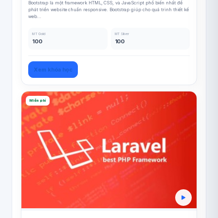
Bootstrap là một framework HTML, CSS, và JavaScript phổ biến nhất để
phát triển website chuẩn responsive. Bootstrap giúp cho quá trình thiết kế
web...
MT Gold
MT Silver
100
100
Xem khóa học
Miễn phí