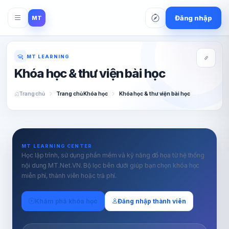
Đăng nhập
MT
MT LEARNING
Khóa học & thư viện bài học
Trang chủ
Trang chủ Khóa học
Khóa học & thư viện bài học
MT LEARNING CENTER
Học lập trình, sử dụng phần mềm và kỹ năng đồ họa từ hệ thống
nội dung MT.Net.VN. Bộ lọc bên dưới giúp bạn chọn khóa học
miễn phí, thành viên hoặc trả phí.
Khám phá khóa học
Đăng nhập thành viên