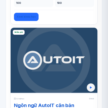
100
100
Xem khóa học
Miễn phí
32 bài học
504
Ngôn ngữ AutoIT căn bản