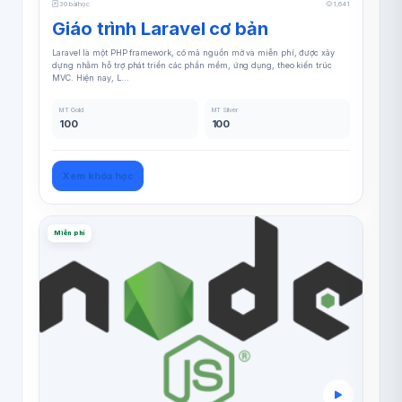
30 bài học
1,641
Giáo trình Laravel cơ bản
Laravel là một PHP framework, có mã nguồn mở và miễn phí, được xây
dựng nhằm hỗ trợ phát triển các phần mềm, ứng dụng, theo kiến trúc
MVC. Hiện nay, L...
MT Gold
MT Silver
100
100
Xem khóa học
Miễn phí