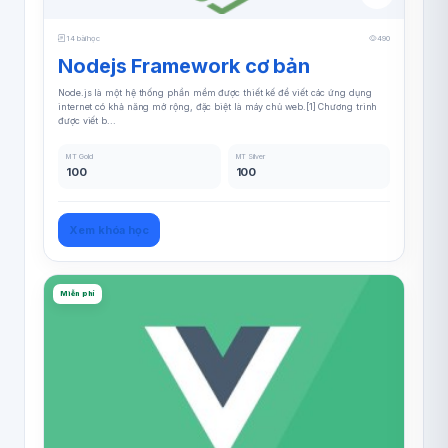
14 bài học
490
Nodejs Framework cơ bản
Node.js là một hệ thống phần mềm được thiết kế để viết các ứng dụng
internet có khả năng mở rộng, đặc biệt là máy chủ web.[1] Chương trình
được viết b...
MT Gold
MT Silver
100
100
Xem khóa học
Miễn phí