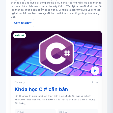
trình ra các ứng dụng di động cho hệ điều hành Android hoặc iOS Lập trình ra
các sản phẩm phần mềm dành cho máy tính ... Túm lại là bạn đã được học để
lập trình ra những sản phẩm công nghệ. Dĩ nhiên là còn tùy thuộc vào chuyên
ngành cụ thể của bạn theo học để bạn có thể làm ra những sản phẩm tương
ứng.
Xem nhóm
Miễn phí
35 bài học
1,094
Khóa học C # căn bản
C# (C sharp) là ngôn ngữ lập trình đơn giản, được đội ngũ kỹ sư của
Microsoft phát triển vào năm 2000. C# là một ngôn ngữ lập trình hướng
đối tượng, h...
MT Gold
MT Silver