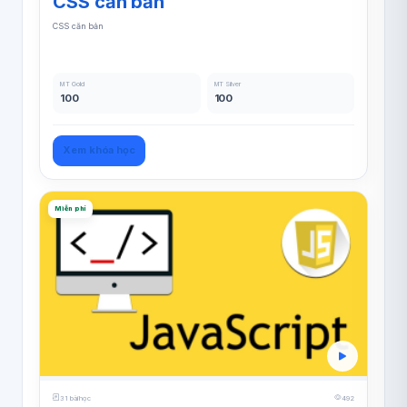
CSS căn bản
CSS căn bản
MT Gold
MT Silver
100
100
Xem khóa học
Miễn phí
31 bài học
492