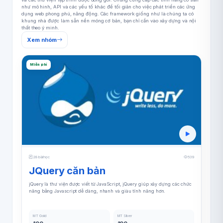
như mô hình, API và các yếu tố khác để tối giản cho việc phát triển các ứng
dụng web phong phú, năng động. Các framework giống như là chúng ta có
khung nhà được làm sẵn nền móng cơ bản, bạn chỉ cần vào xây dựng và nội
thất theo ý mình.
Xem nhóm
Miễn phí
28 bài học
539
JQuery căn bản
jQuery là thư viện được viết từ JavaScript, jQuery giúp xây dựng các chức
năng bằng Javascript dễ dàng, nhanh và giàu tính năng hơn.
MT Gold
MT Silver