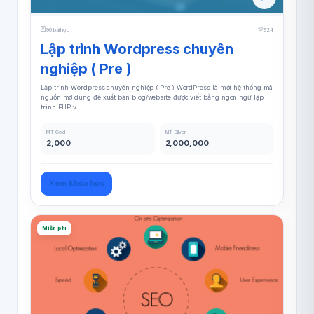
90 bài học
924
Lập trình Wordpress chuyên
nghiệp ( Pre )
Lập trình Wordpress chuyên nghiệp ( Pre ) WordPress là một hệ thống mã
nguồn mở dùng để xuất bản blog/website được viết bằng ngôn ngữ lập
trình PHP v...
MT Gold
MT Silver
2,000
2,000,000
Xem khóa học
Miễn phí