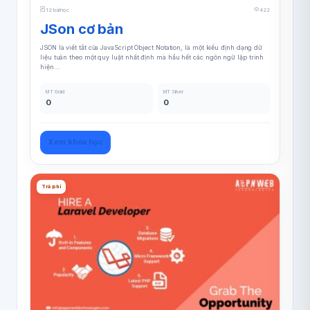
12 bài học
422
JSon cơ bản
JSON là viết tắt của JavaScript Object Notation, là một kiểu định dạng dữ
liệu tuân theo một quy luật nhất định mà hầu hết các ngôn ngữ lập trình
hiện...
MT Gold
MT Silver
0
0
Xem khóa học
Trả phí