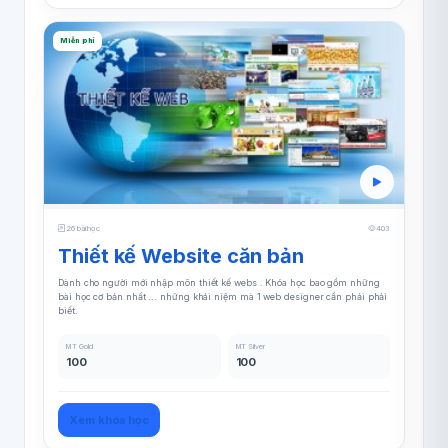
Miễn phí
26 bài học
403
Thiết kế Website căn bản
Dành cho người mới nhập môn thiết kế webs . Khóa học bao gồm những
bài học cơ bản nhất ... những khái niệm mà 1 web designer cần phải phải
biết.
MT Gold
MT Silver
100
100
Xem khóa học