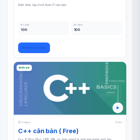
Kiến thức lập trình Auto IT căn bản
MT Gold
MT Silver
100
100
Xem khóa học
Miễn phí
11 bài học
387
C++ căn bản ( Free)
C++ (C Plus Plus, CPP, IPA: /siː pləs pləs/) là một loại ngôn ngữ lập