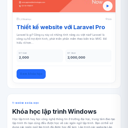
1,376 bài học
539
Thiết kế website với Laravel Pro
Laravel là gì? Công cụ này có những tính năng ưu việt nào? Laravel là
công cụ hỗ trợ định hình, phát triển phần mềm theo kiến trúc MVC. Để
hiểu rõ hơn...
MT Gold
MT Silver
2,000
2,000,000
Xem khóa học
NHÓM KHÓA HỌC
Khóa học lập trình Windows
Học lập trình hay học công nghệ thông tin ở trường đại học, trung tâm đào tạo
lập trình thì bạn cũng đều được học về các ngôn ngữ lập trình. Bạn có thể sử
dụng các ngôn ngữ lập trình đã được học để làm: Lập trình các website Lập