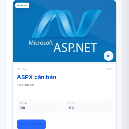
Miễn phí
53 bài học
380
ASPX căn bản
ASPX căn bản
MT Gold
MT Silver
100
100
Xem khóa học