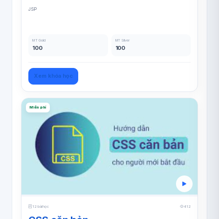
JSP
MT Gold
MT Silver
100
100
Xem khóa học
Miễn phí
12 bài học
412