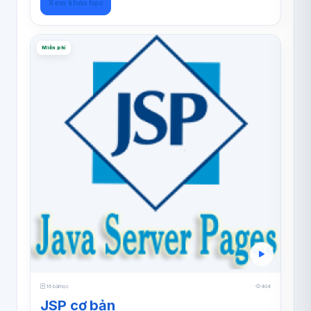
Xem khóa học
Miễn phí
16 bài học
404
JSP cơ bản