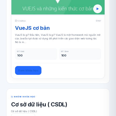
12 bài học
597
VueJS cơ bản
VueJS là gì? Đầu tiên, VueJS là gì? VueJS là một framework mã nguồn mở
của JavaScript được sử dụng để phát triển các giao diện web tương tác.
Nó là m...
MT Gold
MT Silver
100
100
Xem khóa học
NHÓM KHÓA HỌC
Cơ sở dữ liệu ( CSDL)
Cơ sở dữ liệu ( CSDL)