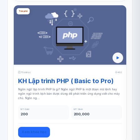
Trả phí
75 bài học
462
KH Lập trình PHP ( Basic to Pro)
Ngôn ngữ lập trình PHP là gì? Ngôn ngữ PHP là một đoạn mã lệnh hay
ngôn ngữ trình kịch bản được dùng để phát triển ứng dụng viết cho máy
chủ. Ngôn ng...
MT Gold
MT Silver
200
200,000
Xem khóa học