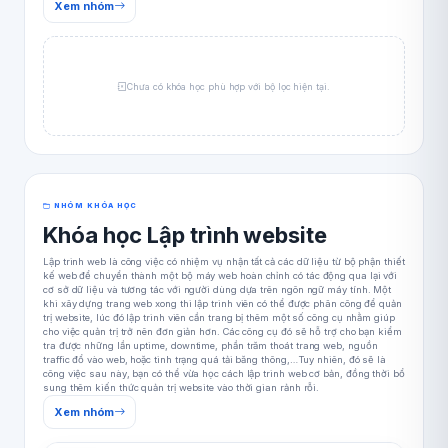
Xem nhóm
Chưa có khóa học phù hợp với bộ lọc hiện tại.
NHÓM KHÓA HỌC
Khóa học Lập trình website
Lập trình web là công việc có nhiệm vụ nhận tất cả các dữ liệu từ bộ phận thiết
kế web để chuyển thành một bộ máy web hoàn chỉnh có tác động qua lại với
cơ sở dữ liệu và tương tác với người dùng dựa trên ngôn ngữ máy tính. Một
khi xây dựng trang web xong thì lập trình viên có thể được phân công để quản
trị website, lúc đó lập trình viên cần trang bị thêm một số công cụ nhằm giúp
cho việc quản trị trở nên đơn giản hơn. Các công cụ đó sẽ hỗ trợ cho bạn kiểm
tra được những lần uptime, downtime, phần trăm thoát trang web, nguồn
traffic đổ vào web, hoặc tình trạng quá tải băng thông,…Tuy nhiên, đó sẽ là
công việc sau này, bạn có thể vừa học cách lập trình web cơ bản, đồng thời bổ
sung thêm kiến thức quản trị website vào thời gian rảnh rỗi.
Xem nhóm