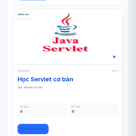
Miễn phí
66 bài học
431
Học Servlet cơ bản
Học Servlet cơ bản
MT Gold
MT Silver
0
0
Xem khóa học