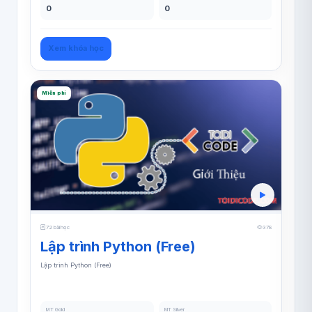
0
0
Xem khóa học
Miễn phí
72 bài học
378
Lập trình Python (Free)
Lập trình Python (Free)
MT Gold
MT Silver