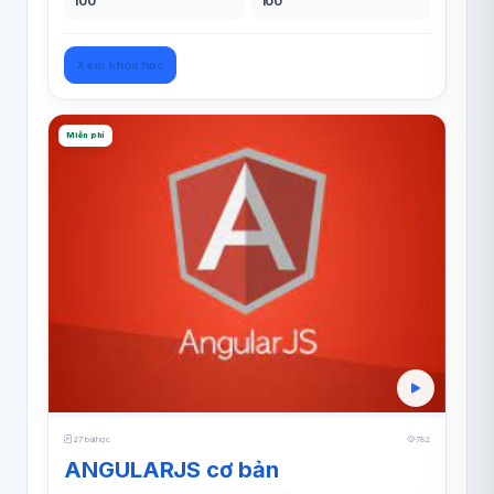
100
100
Xem khóa học
Miễn phí
27 bài học
782
ANGULARJS cơ bản