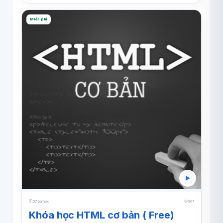
Miễn phí
57 bài học
907
Khóa học HTML cơ bản ( Free)