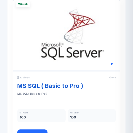
Miễn phí
40 bài học
440
MS SQL ( Basic to Pro )
MS SQL ( Basic to Pro )
MT Gold
MT Silver
100
100